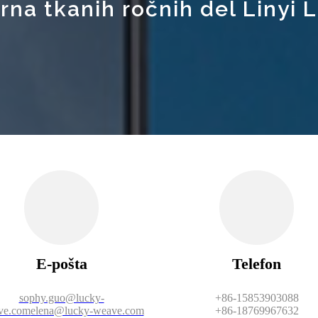
rna tkanih ročnih del Linyi 
E-pošta
Telefon
sophy.guo@lucky-
+86-15853903088
ve.com
elena@lucky-weave.com
+86-18769967632