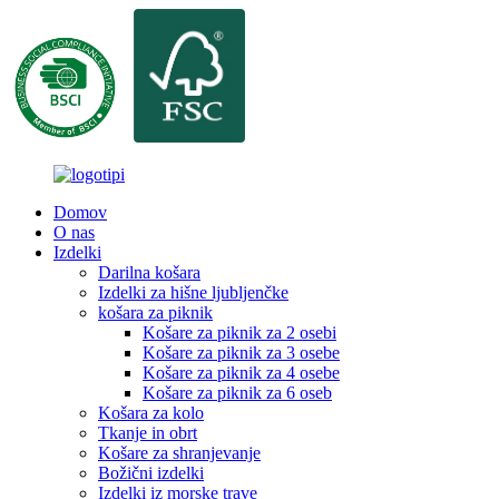
Domov
O nas
Izdelki
Darilna košara
Izdelki za hišne ljubljenčke
košara za piknik
Košare za piknik za 2 osebi
Košare za piknik za 3 osebe
Košare za piknik za 4 osebe
Košare za piknik za 6 oseb
Košara za kolo
Tkanje in obrt
Košare za shranjevanje
Božični izdelki
Izdelki iz morske trave