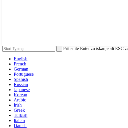
Pritisnite Enter za iskanje ali ESC z
English
French
German
Portuguese
Spanish
Russian
Japanese
Korean
Arabic
Irish
Greek
Turkish
Italian
Danish