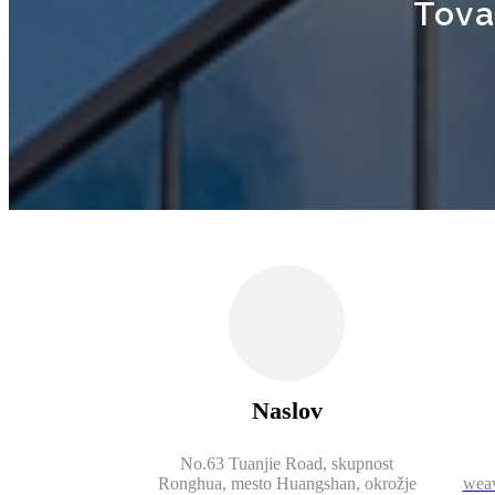
Tova
Naslov
No.63 Tuanjie Road, skupnost
Ronghua, mesto Huangshan, okrožje
wea