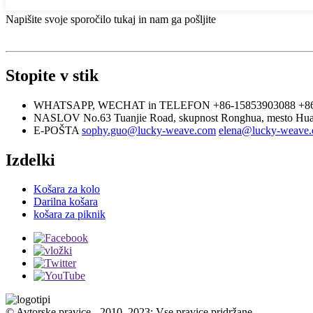
Napišite svoje sporočilo tukaj in nam ga pošljite
Stopite v stik
WHATSAPP, WECHAT in TELEFON
+86-15853903088
+8
NASLOV
No.63 Tuanjie Road, skupnost Ronghua, mesto Hua
E-POŠTA
sophy.guo@lucky-weave.com
elena@lucky-weave
Izdelki
Košara za kolo
Darilna košara
košara za piknik
© Avtorske pravice - 2010–2023: Vse pravice pridržane.