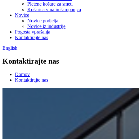
Pletene košare za smeti
Košarica vina in šampanjca
Novice
Novice podjetja
Novice iz industrije
Pogosta vprašanja
Kontaktirajte nas
English
Kontaktirajte nas
Domov
Kontaktirajte nas