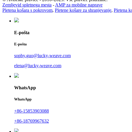
Zemljevid spletnega mesta
-
AMP za mobilne naprave
Pletena košara s pokrovom
,
Pletene košare za shranjevanje
,
Pletena k
E-pošta
E-pošta
sophy.guo@lucky-weave.com
elena@lucky-weave.com
WhatsApp
WhatsApp
+86-15853903088
+86-18769967632