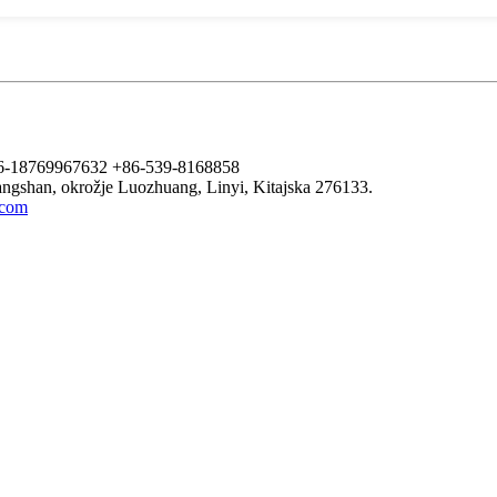
6-18769967632
+86-539-8168858
ngshan, okrožje Luozhuang, Linyi, Kitajska 276133.
.com