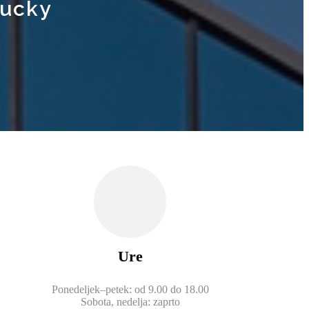
Lucky
Ure
Ponedeljek–petek: od 9.00 do 18.00
Sobota, nedelja: zaprto