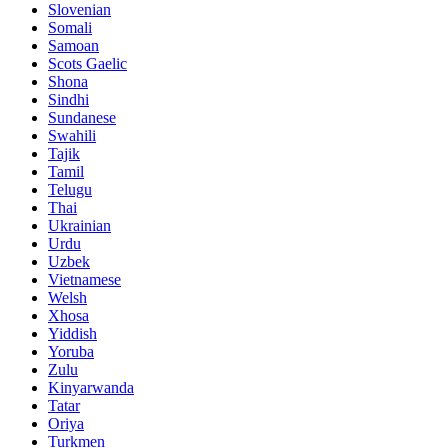
Slovenian
Somali
Samoan
Scots Gaelic
Shona
Sindhi
Sundanese
Swahili
Tajik
Tamil
Telugu
Thai
Ukrainian
Urdu
Uzbek
Vietnamese
Welsh
Xhosa
Yiddish
Yoruba
Zulu
Kinyarwanda
Tatar
Oriya
Turkmen