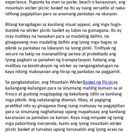
experience. Pupunta ka man sa parke, beach o kanayunan, ang
mountain wicker picnic basket na ito ay isang versatile at naka-
istilong pagpipilian para sa anumang panlabas na okasyon.
Bilang karagdagan sa kanilang visual appeal, ang mga hugis-
bundok na wicker picnic basket ay lubos na gumagana. Ito ay
may matibay na hawakan para sa madaling dalhin, na
ginagawang mas madaling dalhin ang iyong mga bagay sa
piknik sa panlabas na lokasyon na iyong pinili. Tinitiyak ng
secure na takip na mananatiling sariwa at protektado ang
iyong pagkain sa panahon ng transportasyon, habang ang
matibay na konstruksyon ng wicker ay nangangahulugan na
kaya nitong makayanan ang hirap ng panlabas na paggamit.
Sa pangkalahatan, ang Mountain Wicker
Basket ng Picnic
ay
kailangang-kailangan para sa sinumang mahilig kumain sa al
fresco at gustong magdagdag ng kakaibang istilo sa kanilang
mga piknik. Ang natatanging disenyo, tibay, at pagiging
praktikal nito ay ginagawa itong isang mahusay na pagpipilian
para sa sinumang naghahanap upang mapahusay ang kanilang
karanasan sa panlabas na kainan. Kaya mag-empake ng iyong
mga paboritong meryenda, kunin ang iyong mountain wicker
picnic basket at lumabas upang tamasahin ang iyong araw na