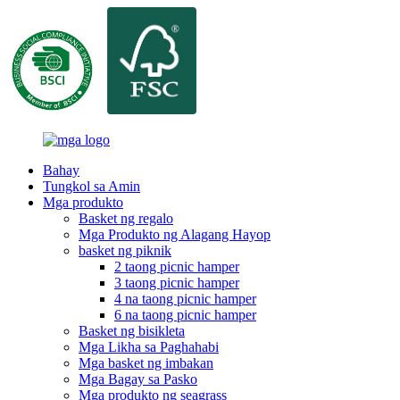
Bahay
Tungkol sa Amin
Mga produkto
Basket ng regalo
Mga Produkto ng Alagang Hayop
basket ng piknik
2 taong picnic hamper
3 taong picnic hamper
4 na taong picnic hamper
6 na taong picnic hamper
Basket ng bisikleta
Mga Likha sa Paghahabi
Mga basket ng imbakan
Mga Bagay sa Pasko
Mga produkto ng seagrass