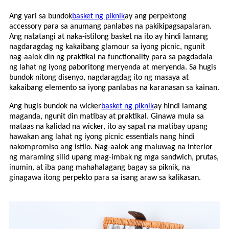
Ang yari sa bundok
basket ng piknik
ay ang perpektong
accessory para sa anumang panlabas na pakikipagsapalaran.
Ang natatangi at naka-istilong basket na ito ay hindi lamang
nagdaragdag ng kakaibang glamour sa iyong picnic, ngunit
nag-aalok din ng praktikal na functionality para sa pagdadala
ng lahat ng iyong paboritong meryenda at meryenda. Sa hugis
bundok nitong disenyo, nagdaragdag ito ng masaya at
kakaibang elemento sa iyong panlabas na karanasan sa kainan.
Ang hugis bundok na wicker
basket ng piknik
ay hindi lamang
maganda, ngunit din matibay at praktikal. Ginawa mula sa
mataas na kalidad na wicker, ito ay sapat na matibay upang
hawakan ang lahat ng iyong picnic essentials nang hindi
nakompromiso ang istilo. Nag-aalok ang maluwag na interior
ng maraming silid upang mag-imbak ng mga sandwich, prutas,
inumin, at iba pang mahahalagang bagay sa piknik, na
ginagawa itong perpekto para sa isang araw sa kalikasan.