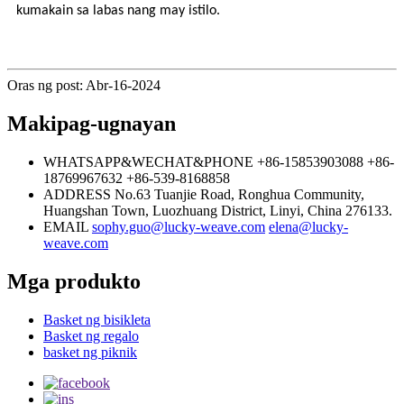
kumakain sa labas nang may istilo.
Oras ng post: Abr-16-2024
Makipag-ugnayan
WHATSAPP&WECHAT&PHONE
+86-15853903088
+86-
18769967632
+86-539-8168858
ADDRESS
No.63 Tuanjie Road, Ronghua Community,
Huangshan Town, Luozhuang District, Linyi, China 276133.
EMAIL
sophy.guo@lucky-weave.com
elena@lucky-
weave.com
Mga produkto
Basket ng bisikleta
Basket ng regalo
basket ng piknik