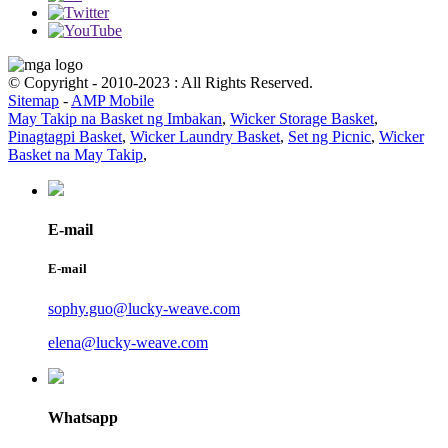
© Copyright - 2010-2023 : All Rights Reserved.
Sitemap
-
AMP Mobile
May Takip na Basket ng Imbakan
,
Wicker Storage Basket
,
Pinagtagpi Basket
,
Wicker Laundry Basket
,
Set ng Picnic
,
Wicker
Basket na May Takip
,
E-mail
E-mail
sophy.guo@lucky-weave.com
elena@lucky-weave.com
Whatsapp