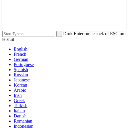
Druk Enter om te soek of ESC om
te sluit
English
French
German
Portuguese
Spanish
Russian
Japanese
Korean
Arabic
Irish
Greek
Turkish
Italian
Danish
Romanian
Indonesian