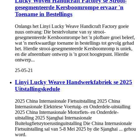
Lucky Woven Handicraft Factory se Strooi-
gesegmenteerde Kersboomrompe ervaar 'n
Toename in Bestellings
Onlangs het Linyi Lucky Weave Handicraft Factory goeie
nuus ontvang: Die bestelvolume van sy strooi-
gesegmenteerde Kersboomrompe het 'n plofbare groei beleef,
wat 'n merkwaardige toename in bestellings tot gevolg gehad
het. Hierdie strooi-gesegmenteerde Kersboomromp is uniek,
en die afneembare ontwerp is 'n groot hoogtepunt. Hierdie
ontwerp...
25-05-21
Linyi Lucky Weave Handwerkfabriek se 2025
Uitstallingskedule
2025 China Internasionale Fietsuitstalling 2025 China
Internasionale Elektriese Voertuig- en Onderdele-uitstalling
2025 China Internasionale Motorfiets- en Onderdele-
uitstalling 2025 Sjanghai Internasionale
Buitelugfietsrytoerustinguitstalling Die China Internasionale
Fietsuitstalling sal van 5-8 Mei 2025 by die Sjanghai ... gehou
word.