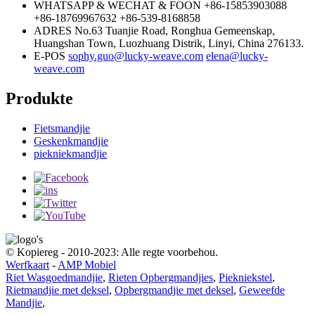
WHATSAPP & WECHAT & FOON
+86-15853903088
+86-18769967632
+86-539-8168858
ADRES
No.63 Tuanjie Road, Ronghua Gemeenskap,
Huangshan Town, Luozhuang Distrik, Linyi, China 276133.
E-POS
sophy.guo@lucky-weave.com
elena@lucky-
weave.com
Produkte
Fietsmandjie
Geskenkmandjie
piekniekmandjie
© Kopiereg - 2010-2023: Alle regte voorbehou.
Werfkaart
-
AMP Mobiel
Riet Wasgoedmandjie
,
Rieten Opbergmandjies
,
Piekniekstel
,
Rietmandjie met deksel
,
Opbergmandjie met deksel
,
Geweefde
Mandjie
,