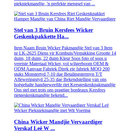
piekniekmandjie, 'n perfekte mengsel van ...
Stel van 3 Bruin Kersfees Wicker
Geskenkpakkette Ha...
Item Naam Bruin Wicker Pakmandjie Stel van 3 Item
nr LK-2625 Diens vir Kombuis/Verpakking Grootte 14
duim, 18 duim, 22 duim Kleur Soos foto of soos u
vereiste Materiaal Wicker, vol wilgerboom OEM &
ODM Aanvaar Fabriek Direk eie fabriek MOQ 200
stuks Monstertyd 7-10 dae Betalingstermyn T/T
Afleweringstyd 25-35 dae Bekendstelling van ons
hoëgehalte handgeweefde riet Kersgeskenkpakmandjie
Ons stel met trots ons pragtige bordeaux Kersfees
rietgeskenkmandjie bekend...
China Wicker Mandjie Vervaardiger
Verskaf Leë W ...