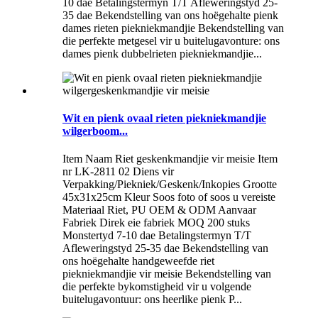
10 dae Betalingstermyn T/T Afleweringstyd 25-
35 dae Bekendstelling van ons hoëgehalte pienk
dames rieten piekniekmandjie Bekendstelling van
die perfekte metgesel vir u buitelugavonture: ons
dames pienk dubbelrieten piekniekmandjie...
Wit en pienk ovaal rieten piekniekmandjie
wilgerboom...
Item Naam Riet geskenkmandjie vir meisie Item
nr LK-2811 02 Diens vir
Verpakking/Piekniek/Geskenk/Inkopies Grootte
45x31x25cm Kleur Soos foto of soos u vereiste
Materiaal Riet, PU OEM & ODM Aanvaar
Fabriek Direk eie fabriek MOQ 200 stuks
Monstertyd 7-10 dae Betalingstermyn T/T
Afleweringstyd 25-35 dae Bekendstelling van
ons hoëgehalte handgeweefde riet
piekniekmandjie vir meisie Bekendstelling van
die perfekte bykomstigheid vir u volgende
buitelugavontuur: ons heerlike pienk P...