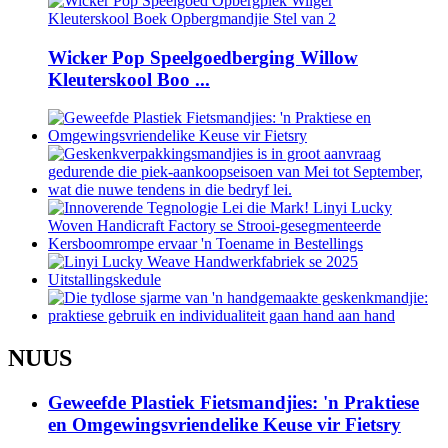
Wicker Pop Speelgoedberging Willow
Kleuterskool Boo ...
NUUS
Geweefde Plastiek Fietsmandjies: 'n Praktiese
en Omgewingsvriendelike Keuse vir Fietsry