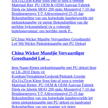
45x31x25cm Kleur Soos foto of soos u vereiste
Materiaal Riet, PU OEM & ODM Aanvaar Fabriek
Direk eie fabriek MOQ 200 stuks Monstertyd 7-10 dae
Betalingstermyn T/T Afleweringstyd 25-35 dae
Bekendstelling van ons hoëgehalte handgeweefde riet
piekniekmandjie vir meisie Bekendstelling van die
perfekte bykomstigheid vir u volgende
buitelugavontuur: ons heerlike pienk P...
China Wicker Mandjie Vervaardiger
Groothandel Leë ...
Item Naam Rieten piekniekmandjie met PU deksel Item
nr LK-2810 Diens vir
Kombuis/Verpakking/Geskenk/Piekniek Grootte
45x31x25cm Kleur Soos foto of soos u vereiste
Materiaal Rieten, PU OEM & ODM Aanvaar Fabriek
Direk eie fabriek MOQ 200 stuks Monstertyd 7-10 dae
Betalingstermyn T/T Afleweringstyd 25-35 dae
Bekendstelling van ons hoëgehalte handgeweefde leë
rieten piekniekmandjie met PU deksel en handvatsel
Bekendstelling van ons pragtige wit rieten