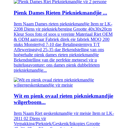
Pienk Dames Rieten Piekniekmandjie ...
Item Naam Dames rieten piekniekmandjie Item nr LK-
2208 Diens vir piekniek/berging Grootte 40x30x20cm
Kleur Soos foto of soos u vereiste Materiaal Riet OEM
& ODM aanvaar Fabriek direk eie fabriek MOQ 200
stuks Monstertyd 7-10 dae Betalingstermyn T/T
Afleweringstyd 25-35 dae Bekendstelling van ons
hoëgehalte pienk dames rieten piekniekmandjie
Bekendstelling van die perfekte metgesel vir u
buitelugavonture: ons dames pienk dubbelrieten
piekniekmandjie...
Wit en pienk ovaal rieten piekniekmandjie
wilgerboom...
Item Naam Riet geskenkmandjie vir meisie Item nr LK-
2811 02 Diens vir
Verpakking/Piekniek/Geskenk/Inkopies Grootte