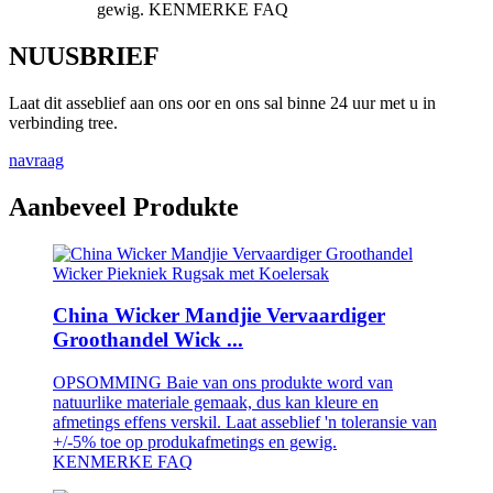
gewig. KENMERKE FAQ
NUUSBRIEF
Laat dit asseblief aan ons oor en ons sal binne 24 uur met u in
verbinding tree.
navraag
Aanbeveel Produkte
China Wicker Mandjie Vervaardiger
Groothandel Wick ...
OPSOMMING Baie van ons produkte word van
natuurlike materiale gemaak, dus kan kleure en
afmetings effens verskil. Laat asseblief 'n toleransie van
+/-5% toe op produkafmetings en gewig.
KENMERKE FAQ