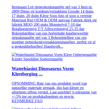
Itemnaam Leë rietgeskenkmandjie stel van 3 Item nr.
2809 Diens vir kombuis/verpakking Grootte 14 duim,
17 duim, 20 duim Kleur Soos foto of soos u vereiste
Materiaal Riet OEM & ODM aanvaar Fabriek direk eie
fabriek MOQ 200 stuks Monstertyd 7-10 dae
Betalingstermyn T/T Afleweringstyd 25-35 dae
Bekendstelling van ons hoëgehalte handgeweefde
rietpakmandjie stel van 3 Bekendstelling van ons
pragtige rietgeskenkverpakkingsmandjies, perfek vir al
u geskenkbehoeftes! Handwerk...
Waterhiasint Dinosaurus Vorm
Klereberging ...
OPSOMMING Baie van ons produkte word van
natuurlike materiale gemaak, dus kan kleure en
afmetings effens verskil. Laat asseblief 'n toleransie van
+/-5% toe op produkafmetings en gewig.
KENMERKE FAQ