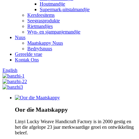
Houtmandjie
Supermark-uitstalmandjie
Kersfeesitems
Seegrasprodukte
Rietmandjies
Wyn- en sjampanjemandjie
Nuus
Maatskappy Nuus
Bedryfsnuus
Gereelde vrae
Kontak Ons
English
Oor die Maatskappy
Linyi Lucky Weave Handicraft Factory is in 2000 gestig en
het die afgelope 23 jaar merkwaardige groei en ontwikkeling
beleef.