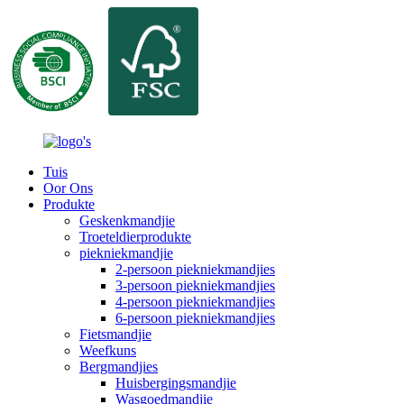
Tuis
Oor Ons
Produkte
Geskenkmandjie
Troeteldierprodukte
piekniekmandjie
2-persoon piekniekmandjies
3-persoon piekniekmandjies
4-persoon piekniekmandjies
6-persoon piekniekmandjies
Fietsmandjie
Weefkuns
Bergmandjies
Huisbergingsmandjie
Wasgoedmandjie