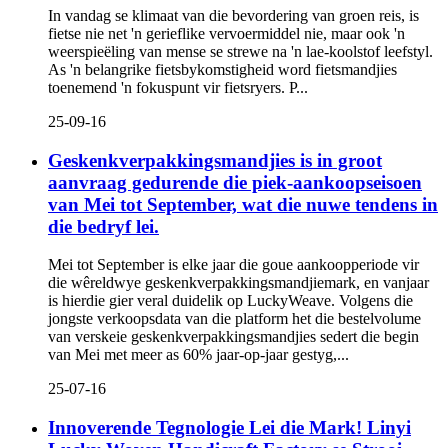
In vandag se klimaat van die bevordering van groen reis, is
fietse nie net 'n gerieflike vervoermiddel nie, maar ook 'n
weerspieëling van mense se strewe na 'n lae-koolstof leefstyl.
As 'n belangrike fietsbykomstigheid word fietsmandjies
toenemend 'n fokuspunt vir fietsryers. P...
25-09-16
Geskenkverpakkingsmandjies is in groot
aanvraag gedurende die piek-aankoopseisoen
van Mei tot September, wat die nuwe tendens in
die bedryf lei.
Mei tot September is elke jaar die goue aankoopperiode vir
die wêreldwye geskenkverpakkingsmandjiemark, en vanjaar
is hierdie gier veral duidelik op LuckyWeave. Volgens die
jongste verkoopsdata van die platform het die bestelvolume
van verskeie geskenkverpakkingsmandjies sedert die begin
van Mei met meer as 60% jaar-op-jaar gestyg,...
25-07-16
Innoverende Tegnologie Lei die Mark! Linyi