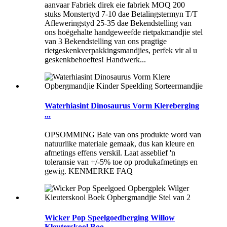
aanvaar Fabriek direk eie fabriek MOQ 200
stuks Monstertyd 7-10 dae Betalingstermyn T/T
Afleweringstyd 25-35 dae Bekendstelling van
ons hoëgehalte handgeweefde rietpakmandjie stel
van 3 Bekendstelling van ons pragtige
rietgeskenkverpakkingsmandjies, perfek vir al u
geskenkbehoeftes! Handwerk...
Waterhiasint Dinosaurus Vorm Klereberging
...
OPSOMMING Baie van ons produkte word van
natuurlike materiale gemaak, dus kan kleure en
afmetings effens verskil. Laat asseblief 'n
toleransie van +/-5% toe op produkafmetings en
gewig. KENMERKE FAQ
Wicker Pop Speelgoedberging Willow
Kleuterskool Boo ...