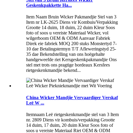
Geskenkpakkette Ha...
Item Naam Bruin Wicker Pakmandjie Stel van 3
Item nr LK-2625 Diens vir Kombuis/Verpakking
Grootte 14 duim, 18 duim, 22 duim Kleur Soos
foto of soos u vereiste Materiaal Wicker, vol
wilgerboom OEM & ODM Aanvaar Fabriek
Direk eie fabriek MOQ 200 stuks Monstertyd 7-
10 dae Betalingstermyn T/T Afleweringstyd 25-
35 dae Bekendstelling van ons hoëgehalte
handgeweefde riet Kersgeskenkpakmandjie Ons
stel met trots ons pragtige bordeaux Kersfees
rietgeskenkmandjie bekend...
China Wicker Mandjie Vervaardiger Verskaf
Leë W ...
Itemnaam Leë rietgeskenkmandjie stel van 3 Item
nr. 2809 Diens vir kombuis/verpakking Grootte
14 duim, 17 duim, 20 duim Kleur Soos foto of
soos u vereiste Materiaal Riet OEM & ODM