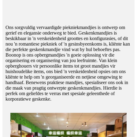
Ons sorgvuldig vervaardigde piekniekmandjies is ontwerp om
gerief en elegansie onderweg te bied. Geskenkmandjies is
beskikbaar in 'n verskeidenheid groottes en konfigurasies, of dit
nou 'n romantiese piekniek of 'n gesinsbyeenkoms is, kliënte kan
die perfekte geskenkmandjie vind wat by hul behoeftes pas.
Boonop is ons opbergmandjies 'n goeie oplossing vir die
organisering en organisering van jou leefruimte. Van klein
opberghouers vir persoonlike items tot groot mandjies vir
huishoudelike items, ons bied 'n verskeidenheid opsies om ons
kliënte te help om 'n georganiseerde en netjiese omgewing te
handhaaf. Benewens praktiese mandjies, spesialiseer ons ook in
die maak van pragtig ontwerpte geskenkmandjies. Hierdie is
perfek om geliefdes te verras met spesiale geleenthede of
korporatiewe geskenke.