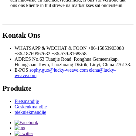
ons ons kliënte in hul strewe na marksukses sal ondersteun.
Kontak Ons
WHATSAPP & WECHAT & FOON
+86-15853903088
+86-18769967632
+86-539-8168858
ADRES
No.63 Tuanjie Road, Ronghua Gemeenskap,
Huangshan Town, Luozhuang Distrik, Linyi, China 276133.
E-POS
sophy.guo@lucky-weave.com
elena@lucky-
weave.com
Produkte
Fietsmandjie
Geskenkmandjie
piekniekmandjie