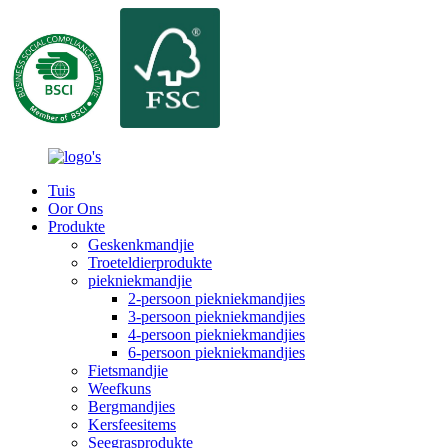
Tuis
Oor Ons
Produkte
Geskenkmandjie
Troeteldierprodukte
piekniekmandjie
2-persoon piekniekmandjies
3-persoon piekniekmandjies
4-persoon piekniekmandjies
6-persoon piekniekmandjies
Fietsmandjie
Weefkuns
Bergmandjies
Kersfeesitems
Seegrasprodukte