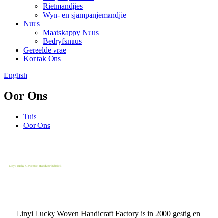
Rietmandjies
Wyn- en sjampanjemandjie
Nuus
Maatskappy Nuus
Bedryfsnuus
Gereelde vrae
Kontak Ons
English
Oor Ons
Tuis
Oor Ons
Linyi Lucky Geweefde Handwerkfabriek
Linyi Lucky Woven Handicraft Factory is in 2000 gestig en