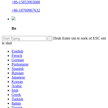
+86-15853903088
+86-18769967632
Bo
Druk Enter om te soek of ESC om
te sluit
English
French
German
Portuguese
Spanish
Russian
Japanese
Korean
Arabic
Irish
Greek
Turkish
Italian
Danish