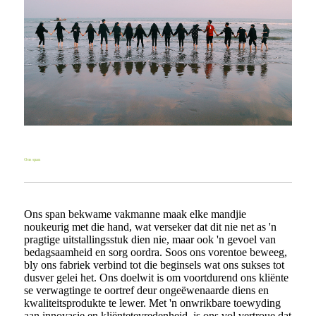
Ons span
Ons span bekwame vakmanne maak elke mandjie
noukeurig met die hand, wat verseker dat dit nie net as 'n
pragtige uitstallingsstuk dien nie, maar ook 'n gevoel van
bedagsaamheid en sorg oordra. Soos ons vorentoe beweeg,
bly ons fabriek verbind tot die beginsels wat ons sukses tot
dusver gelei het. Ons doelwit is om voortdurend ons kliënte
se verwagtinge te oortref deur ongeëwenaarde diens en
kwaliteitsprodukte te lewer. Met 'n onwrikbare toewyding
aan innovasie en kliëntetevredenheid, is ons vol vertroue dat