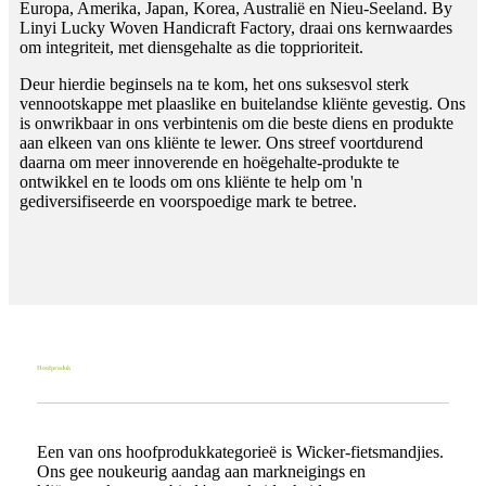
Europa, Amerika, Japan, Korea, Australië en Nieu-Seeland. By
Linyi Lucky Woven Handicraft Factory, draai ons kernwaardes
om integriteit, met diensgehalte as die topprioriteit.
Deur hierdie beginsels na te kom, het ons suksesvol sterk
vennootskappe met plaaslike en buitelandse kliënte gevestig. Ons
is onwrikbaar in ons verbintenis om die beste diens en produkte
aan elkeen van ons kliënte te lewer. Ons streef voortdurend
daarna om meer innoverende en hoëgehalte-produkte te
ontwikkel en te loods om ons kliënte te help om 'n
gediversifiseerde en voorspoedige mark te betree.
Hoofproduk
Een van ons hoofprodukkategorieë is Wicker-fietsmandjies.
Ons gee noukeurig aandag aan markneigings en