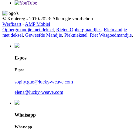
© Kopiereg - 2010-2023: Alle regte voorbehou.
Werfkaart
-
AMP Mobiel
Opbergmandjie met deksel
,
Rieten Opbergmandjies
,
Rietmandjie
met deksel
,
Geweefde Mandjie
,
Piekniekstel
,
Riet Wasgoedmandjie
,
E-pos
E-pos
sophy.guo@lucky-weave.com
elena@lucky-weave.com
Whatsapp
Whatsapp