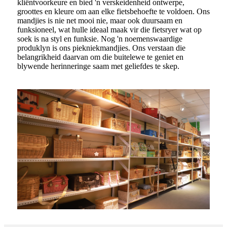
kliëntvoorkeure en bied 'n verskeidenheid ontwerpe,
groottes en kleure om aan elke fietsbehoefte te voldoen. Ons
mandjies is nie net mooi nie, maar ook duursaam en
funksioneel, wat hulle ideaal maak vir die fietsryer wat op
soek is na styl en funksie. Nog 'n noemenswaardige
produklyn is ons piekniekmandjies. Ons verstaan ​​die
belangrikheid daarvan om die buitelewe te geniet en
blywende herinneringe saam met geliefdes te skep.